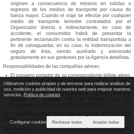
originen a consecuencia de retrasos en salidas o
regresos de los medios de transporte por causa de
fuerza mayor. Cuando el viaje se efectúe por cualquier
medio de transporte terrestre contratados por el
Organizador directa o indirectamente, en caso de
accidente, el consumidor habrá de presentar la
pertinente reclamación contra la entidad transportista a
fin de salvaguardar, en su caso, la indemnización del
seguro de ésta, siendo auxiliado y asesorado
gratuitamente en sus gestiones por la Agencia detallista.
Responsabilidades de las compañías aéreas:
El pasajero portador de su correspondiente billete aéreo,
a partir de 2005 puede exigir directamente a la cía aérea
Utilizamos cookies propias y de terceros para realizar análisis de
que le transporta, el cumplimiento de sus obligaciones
uso, medición y publicidad de nuestra web para mejorar nuestros
en el supuesto de "overbooking", graves retrasos,
servicios.
Política de cookies
pérdida de equipaje, etc. de acuerdo con los
Reglamentos (CE) nº 889/2002 y 261/2004.
10.- INFORMACIÓN QUE LA AGENCIA DETALLISTA
DEBE FACILITAR AL CONSUMIDOR.
Configurar cookies
Rechazar todas
Aceptar todas
Se informa al consumidor que puede obtener información