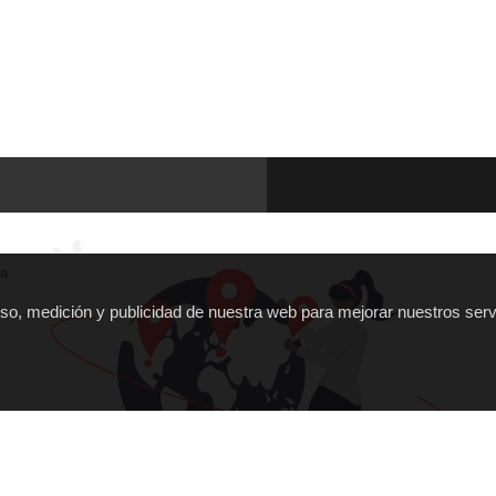
ña
 uso, medición y publicidad de nuestra web para mejorar nuestros serv