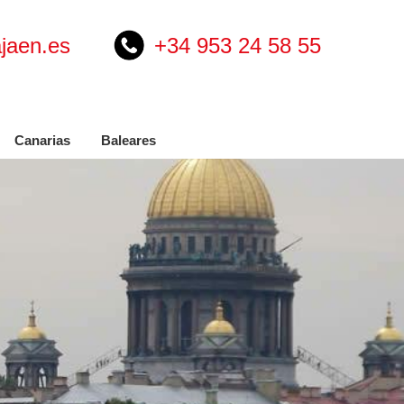
jaen.es
+34 953 24 58 55
Canarias
Baleares