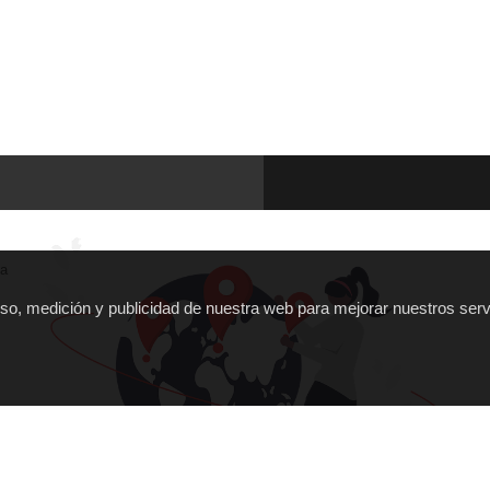
ña
 uso, medición y publicidad de nuestra web para mejorar nuestros serv