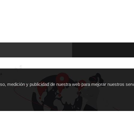
ña
 uso, medición y publicidad de nuestra web para mejorar nuestros serv