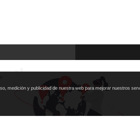
ña
 uso, medición y publicidad de nuestra web para mejorar nuestros serv