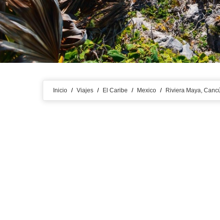
Inicio
/
Viajes
/
El Caribe
/
Mexico
/
Riviera Maya, Canc