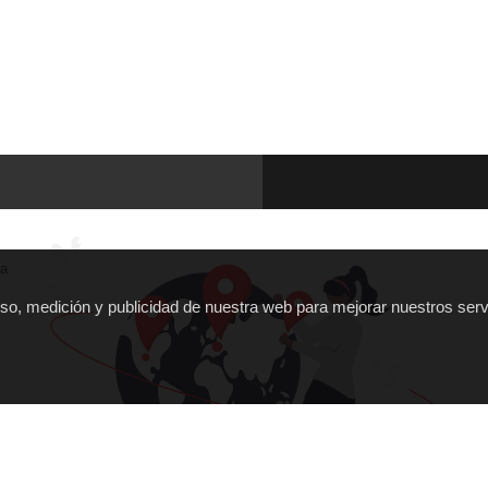
ña
 uso, medición y publicidad de nuestra web para mejorar nuestros serv