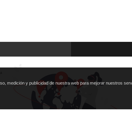
ña
 uso, medición y publicidad de nuestra web para mejorar nuestros serv